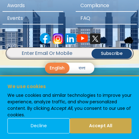
Awards
Compliance
Events
FAQ
Subscribe
English
বাংলা
We use cookies
We use cookies and similar technologies to improve your
experience, analyze traffic, and show personalized
content. By clicking
Accept All
, you consent to our use of
Powered By
cookies.
Decline
Accept All
Site Map
Privacy Policy
Home
© 2024 Goldsands Group. All rights reserved.