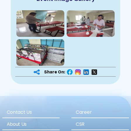
Share On:
Contact Us
Career
About Us
CSR